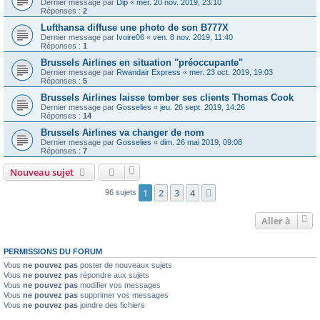
Dernier message par
Dip
«
mer. 20 nov. 2019, 23:10
Réponses :
2
Lufthansa diffuse une photo de son B777X
Dernier message par
Ivoire06
«
ven. 8 nov. 2019, 11:40
Réponses :
1
Brussels Airlines en situation "préoccupante"
Dernier message par
Rwandair Express
«
mer. 23 oct. 2019, 19:03
Réponses :
5
Brussels Airlines laisse tomber ses clients Thomas Cook
Dernier message par
Gosselies
«
jeu. 26 sept. 2019, 14:26
Réponses :
14
Brussels Airlines va changer de nom
Dernier message par
Gosselies
«
dim. 26 mai 2019, 09:08
Réponses :
7
Nouveau sujet
1
2
3
4
Suivante
96 sujets
Aller à
PERMISSIONS DU FORUM
Vous
ne pouvez pas
poster de nouveaux sujets
Vous
ne pouvez pas
répondre aux sujets
Vous
ne pouvez pas
modifier vos messages
Vous
ne pouvez pas
supprimer vos messages
Vous
ne pouvez pas
joindre des fichiers