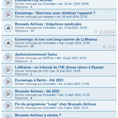
Lufthansa City Airlines
Dernier message par
Gosselies
«
jeu. 10 avr. 2025, 08:06
Réponses :
4
Eurowings : Demi-tour pour réutiliser l'appareil ?
Dernier message par
manpow
«
lun. 26 août 2024, 22:31
Brussels Airlines : (in)actions syndicales
Dernier message par
Gosselies
«
jeu. 2 mai 2024, 15:50
Réponses :
74
1
2
3
4
Eurowings: la low cost long-courrier de Lufthansa
Dernier message par
Gosselies
«
mar. 5 sept. 2023, 14:50
Réponses :
25
1
2
dysfonctionnement Swiss
Dernier message par
EAPFan
«
dim. 16 juil. 2023, 18:32
Réponses :
1
Lufthansa : un tribunal de l'UE donne raison à Ryanair
Dernier message par
Clm
«
jeu. 11 mai 2023, 15:55
Réponses :
1
Eurowings à Berlin - Eté 2023
Dernier message par
Gosselies
«
lun. 6 mars 2023, 17:59
Brussels Airlines : été 2022
Dernier message par
Gosselies
«
dim. 4 sept. 2022, 17:29
Réponses :
4
Fin du programme "Loop" chez Brussels Airlines
Dernier message par
Gosselies
«
lun. 6 janv. 2020, 15:21
Brussels Airlines à vendre ?