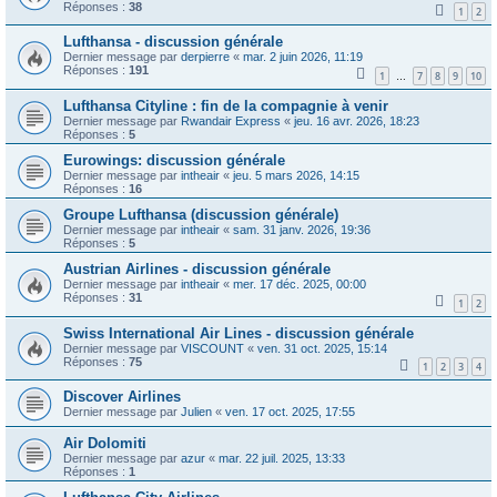
Réponses :
38
1
2
Lufthansa - discussion générale
Dernier message par
derpierre
«
mar. 2 juin 2026, 11:19
Réponses :
191
1
7
8
9
10
…
Lufthansa Cityline : fin de la compagnie à venir
Dernier message par
Rwandair Express
«
jeu. 16 avr. 2026, 18:23
Réponses :
5
Eurowings: discussion générale
Dernier message par
intheair
«
jeu. 5 mars 2026, 14:15
Réponses :
16
Groupe Lufthansa (discussion générale)
Dernier message par
intheair
«
sam. 31 janv. 2026, 19:36
Réponses :
5
Austrian Airlines - discussion générale
Dernier message par
intheair
«
mer. 17 déc. 2025, 00:00
Réponses :
31
1
2
Swiss International Air Lines - discussion générale
Dernier message par
VISCOUNT
«
ven. 31 oct. 2025, 15:14
Réponses :
75
1
2
3
4
Discover Airlines
Dernier message par
Julien
«
ven. 17 oct. 2025, 17:55
Air Dolomiti
Dernier message par
azur
«
mar. 22 juil. 2025, 13:33
Réponses :
1