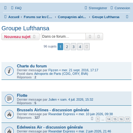
FAQ
S’enregistrer
Connexion
R
Accueil
Forums sur les Compagnies Aériennes
Compagnies aériennes d'Europe
Groupe Lufthansa
e
Groupe Lufthansa
c
Rechercher
Recherche avanc
Nouveau sujet
h
e
1
2
3
4
Suivante
96 sujets
r
Annonces
c
Charte du forum
h
Dernier message par
Flyzen
«
mer. 21 sept. 2016, 17:17
Posté dans
Aéroports de Paris (CDG, ORY, BVA)
e
Réponses :
2
r
Sujets
Flotte
Dernier message par
Julien
«
sam. 4 juil. 2026, 15:32
Réponses :
5
Brussels Airlines - discussion générale
Dernier message par
Rwandair Express
«
mer. 10 juin 2026, 09:38
Réponses :
327
1
14
15
16
17
…
Edelweiss Air - discussion générale
Dernier message par
Rwandair Express
«
mar. 2 juin 2026, 21:46