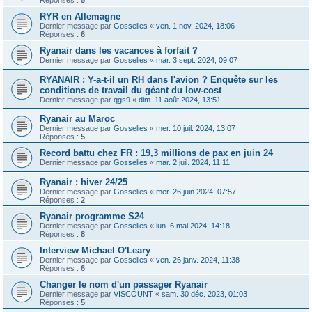
Réponses :
5
RYR en Allemagne
Dernier message par
Gosselies
«
ven. 1 nov. 2024, 18:06
Réponses :
6
Ryanair dans les vacances à forfait ?
Dernier message par
Gosselies
«
mar. 3 sept. 2024, 09:07
RYANAIR : Y-a-t-il un RH dans l'avion ? Enquête sur les
conditions de travail du géant du low-cost
Dernier message par
qgs9
«
dim. 11 août 2024, 13:51
Ryanair au Maroc
Dernier message par
Gosselies
«
mer. 10 juil. 2024, 13:07
Réponses :
5
Record battu chez FR : 19,3 millions de pax en juin 24
Dernier message par
Gosselies
«
mar. 2 juil. 2024, 11:11
Ryanair : hiver 24/25
Dernier message par
Gosselies
«
mer. 26 juin 2024, 07:57
Réponses :
2
Ryanair programme S24
Dernier message par
Gosselies
«
lun. 6 mai 2024, 14:18
Réponses :
8
Interview Michael O'Leary
Dernier message par
Gosselies
«
ven. 26 janv. 2024, 11:38
Réponses :
6
Changer le nom d'un passager Ryanair
Dernier message par
VISCOUNT
«
sam. 30 déc. 2023, 01:03
Réponses :
5