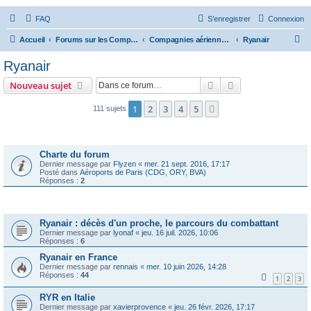
FAQ
S’enregistrer
Connexion
R
Accueil
Forums sur les Compagnies Aériennes
Compagnies aériennes d'Europe
Ryanair
e
Ryanair
c
Rechercher
Recherche avanc
Nouveau sujet
h
e
1
2
3
4
5
Suivante
111 sujets
r
Annonces
c
Charte du forum
h
Dernier message par
Flyzen
«
mer. 21 sept. 2016, 17:17
Posté dans
Aéroports de Paris (CDG, ORY, BVA)
e
Réponses :
2
r
Sujets
Ryanair : décès d'un proche, le parcours du combattant
Dernier message par
lyonaf
«
jeu. 16 juil. 2026, 10:06
Réponses :
6
Ryanair en France
Dernier message par
rennais
«
mer. 10 juin 2026, 14:28
Réponses :
44
1
2
3
RYR en Italie
Dernier message par
xavierprovence
«
jeu. 26 févr. 2026, 17:17