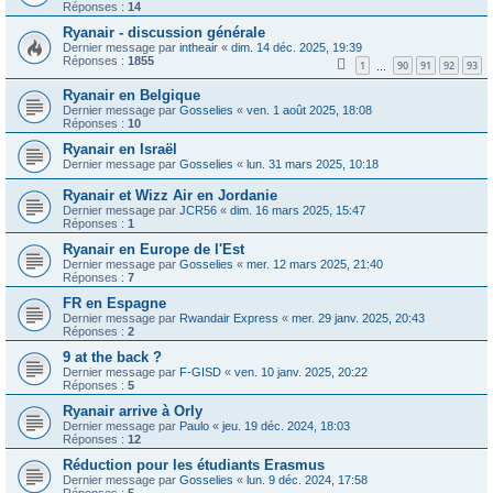
Réponses :
14
Ryanair - discussion générale
Dernier message par
intheair
«
dim. 14 déc. 2025, 19:39
Réponses :
1855
1
90
91
92
93
…
Ryanair en Belgique
Dernier message par
Gosselies
«
ven. 1 août 2025, 18:08
Réponses :
10
Ryanair en Israël
Dernier message par
Gosselies
«
lun. 31 mars 2025, 10:18
Ryanair et Wizz Air en Jordanie
Dernier message par
JCR56
«
dim. 16 mars 2025, 15:47
Réponses :
1
Ryanair en Europe de l'Est
Dernier message par
Gosselies
«
mer. 12 mars 2025, 21:40
Réponses :
7
FR en Espagne
Dernier message par
Rwandair Express
«
mer. 29 janv. 2025, 20:43
Réponses :
2
9 at the back ?
Dernier message par
F-GISD
«
ven. 10 janv. 2025, 20:22
Réponses :
5
Ryanair arrive à Orly
Dernier message par
Paulo
«
jeu. 19 déc. 2024, 18:03
Réponses :
12
Réduction pour les étudiants Erasmus
Dernier message par
Gosselies
«
lun. 9 déc. 2024, 17:58