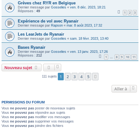
Grèves chez RYR en Belgique
Dernier message par
Gosselies
«
ven. 8 déc. 2023, 18:21
Réponses :
49
1
2
3
Expérience de vol avec Ryanair
Dernier message par
Rapson
«
mar. 8 août 2023, 17:32
Les LearJets de Ryanair
Dernier message par
Gosselies
«
sam. 18 févr. 2023, 13:40
Bases Ryanair
Dernier message par
Gosselies
«
ven. 13 janv. 2023, 17:26
Réponses :
212
1
8
9
10
11
…
Nouveau sujet
1
2
3
4
5
Suivante
111 sujets
Aller à
PERMISSIONS DU FORUM
Vous
ne pouvez pas
poster de nouveaux sujets
Vous
ne pouvez pas
répondre aux sujets
Vous
ne pouvez pas
modifier vos messages
Vous
ne pouvez pas
supprimer vos messages
Vous
ne pouvez pas
joindre des fichiers