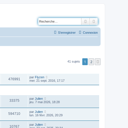
Rechercher
Recherche avancé
S’enregistrer
Connexion
1
2
Suivante
41 sujets
VUES
DERNIER MESSAGE
par
Flyzen
476991
mer. 21 sept. 2016, 17:17
VUES
DERNIER MESSAGE
par
Julien
33375
jeu. 7 mai 2026, 18:28
par
Julien
594710
lun. 16 févr. 2026, 20:29
par
Julien
10767