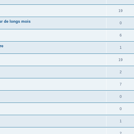
19
our de longs mois
0
6
re
1
19
2
7
0
0
1
2