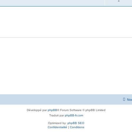
2
Nou
Développé par
phpBB
® Forum Software © phpBB Limited
Traduit par
phpBB-fr.com
Optimized by:
phpBB SEO
Confidentialité
|
Conditions