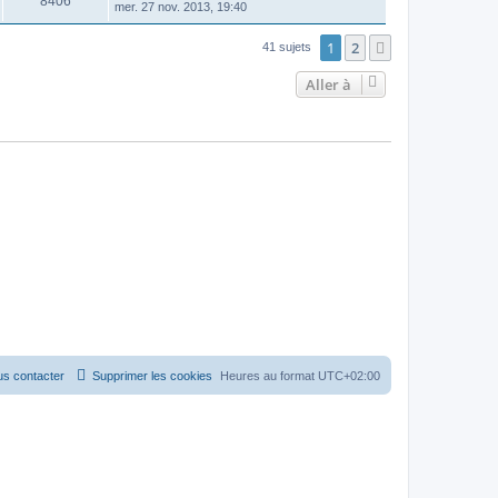
8406
mer. 27 nov. 2013, 19:40
1
2
Suivante
41 sujets
Aller à
s contacter
Supprimer les cookies
Heures au format
UTC+02:00