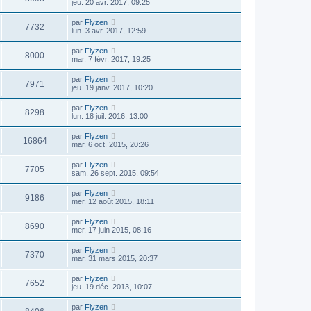
jeu. 20 avr. 2017, 09:25
par
Flyzen
7732
lun. 3 avr. 2017, 12:59
par
Flyzen
8000
mar. 7 févr. 2017, 19:25
par
Flyzen
7971
jeu. 19 janv. 2017, 10:20
par
Flyzen
8298
lun. 18 juil. 2016, 13:00
par
Flyzen
16864
mar. 6 oct. 2015, 20:26
par
Flyzen
7705
sam. 26 sept. 2015, 09:54
par
Flyzen
9186
mer. 12 août 2015, 18:11
par
Flyzen
8690
mer. 17 juin 2015, 08:16
par
Flyzen
7370
mar. 31 mars 2015, 20:37
par
Flyzen
7652
jeu. 19 déc. 2013, 10:07
par
Flyzen