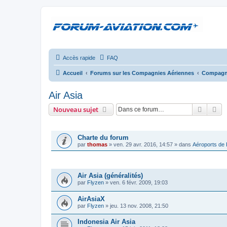
Accès rapide
FAQ
Accueil
Forums sur les Compagnies Aériennes
Compagni
Air Asia
Recher
Re
Nouveau sujet
ANNONCES
Charte du forum
par
thomas
»
ven. 29 avr. 2016, 14:57
» dans
Aéroports de
SUJETS
Air Asia (généralités)
par
Flyzen
»
ven. 6 févr. 2009, 19:03
AirAsiaX
par
Flyzen
»
jeu. 13 nov. 2008, 21:50
Indonesia Air Asia