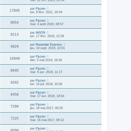
mer. 22 oct. 2025, 20:34
par
Flyzen
17845
lun. 8 févr. 2021, 18:44
par
Flyzen
9054
mar. 4 août 2020, 08:57
par
AVION
8213
lun. 17 févr. 2020, 12:28
par
Rwandair Express
9929
jeu. 19 sept. 2019, 22:01
par
Flyzen
16946
dim. 5 mai 2019, 16:36
par
Flyzen
6640
mar. 9 avr. 2019, 11:17
par
Flyzen
9292
lun. 16 juil. 2018, 15:06
par
Flyzen
6458
mar. 17 avr. 2018, 18:54
par
Flyzen
7299
jeu. 18 mai 2017, 09:25
par
Flyzen
7225
mar. 16 mai 2017, 08:12
par
Flyzen
8098