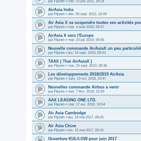
par
Flyzen
»
mer. 15 juin 2011, 18:28
AirAsia India
par
Flyzen
»
dim. 30 sept. 2012, 19:49
Air Asia X va suspendre toutes ses activités p
par
Flyzen
»
mar. 4 août 2020, 08:57
AirAsia X vers l'Europe
par
Flyzen
»
mar. 23 juil. 2019, 09:06
Nouvelle commande AirAsiaX un peu particuliè
par
Flyzen
»
jeu. 19 sept. 2019, 08:43
TAAX ( Thai AirAsiaX )
par
Flyzen
»
mar. 24 sept. 2013, 08:36
Les développements 2018/2019 AirAsia
par
Flyzen
»
sam. 13 oct. 2018, 10:47
Nouvelles commande Airbus a venir
par
Flyzen
»
mer. 7 févr. 2018, 22:00
AAX LEASING ONE LTD.
par
Flyzen
»
mar. 17 avr. 2018, 18:54
Air Asia Cambodge
par
Flyzen
»
jeu. 18 mai 2017, 09:25
Air Asia Chine
par
Flyzen
»
lun. 15 mai 2017, 09:20
Ouverture KUL/LGW pour juin 2017