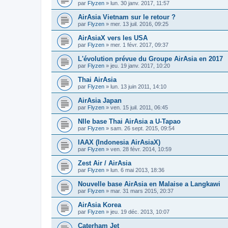
par
Flyzen
»
lun. 30 janv. 2017, 11:57
AirAsia Vietnam sur le retour ?
par
Flyzen
»
mer. 13 juil. 2016, 09:25
AirAsiaX vers les USA
par
Flyzen
»
mer. 1 févr. 2017, 09:37
L'évolution prévue du Groupe AirAsia en 2017
par
Flyzen
»
jeu. 19 janv. 2017, 10:20
Thai AirAsia
par
Flyzen
»
lun. 13 juin 2011, 14:10
AirAsia Japan
par
Flyzen
»
ven. 15 juil. 2011, 06:45
Nlle base Thai AirAsia a U-Tapao
par
Flyzen
»
sam. 26 sept. 2015, 09:54
IAAX (Indonesia AirAsiaX)
par
Flyzen
»
ven. 28 févr. 2014, 10:59
Zest Air / AirAsia
par
Flyzen
»
lun. 6 mai 2013, 18:36
Nouvelle base AirAsia en Malaise a Langkawi
par
Flyzen
»
mar. 31 mars 2015, 20:37
AirAsia Korea
par
Flyzen
»
jeu. 19 déc. 2013, 10:07
Caterham Jet