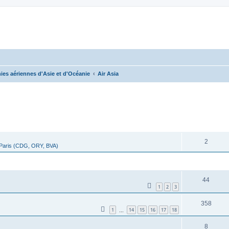
es aériennes d'Asie et d'Océanie
Air Asia
cher
cherche avancée
RÉPONSES
2
 Paris (CDG, ORY, BVA)
RÉPONSES
44
1
2
3
358
1
14
15
16
17
18
…
8