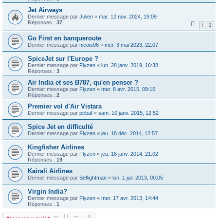
Jet Airways
Dernier message par
Julien
«
mar. 12 nov. 2024, 19:09
Réponses :
37
1
2
Go First en banqueroute
Dernier message par
nicois06
«
mer. 3 mai 2023, 22:07
SpiceJet sur l'Europe ?
Dernier message par
Flyzen
«
lun. 28 janv. 2019, 16:38
Réponses :
3
Air India et ses B787, qu'en penser ?
Dernier message par
Flyzen
«
mer. 8 avr. 2015, 09:15
Réponses :
2
Premier vol d'Air Vistara
Dernier message par
pcbaf
«
sam. 10 janv. 2015, 12:52
Spice Jet en difficulté
Dernier message par
Flyzen
«
jeu. 18 déc. 2014, 12:57
Kingfisher Airlines
Dernier message par
Flyzen
«
jeu. 16 janv. 2014, 21:02
Réponses :
19
Kairali Airlines
Dernier message par
Beflightman
«
lun. 1 juil. 2013, 00:05
Virgin India?
Dernier message par
Flyzen
«
mer. 17 avr. 2013, 14:44
Réponses :
1