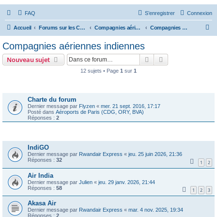
FAQ
S’enregistrer
Connexion
R
Accueil
Forums sur les Compagnies Aériennes
Compagnies aériennes d'Asie et d'Océanie
Compagnies aériennes indiennes
e
Compagnies aériennes indiennes
c
Rechercher
Recherche avanc
Nouveau sujet
h
12 sujets • Page
1
sur
1
e
Annonces
r
c
Charte du forum
Dernier message par
Flyzen
«
mer. 21 sept. 2016, 17:17
h
Posté dans
Aéroports de Paris (CDG, ORY, BVA)
Réponses :
2
e
r
Sujets
IndiGO
Dernier message par
Rwandair Express
«
jeu. 25 juin 2026, 21:36
Réponses :
32
1
2
Air India
Dernier message par
Julien
«
jeu. 29 janv. 2026, 21:44
Réponses :
58
1
2
3
Akasa Air
Dernier message par
Rwandair Express
«
mar. 4 nov. 2025, 19:34
Réponses :
2