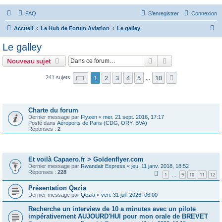
FAQ
S’enregistrer
Connexion
R
Accueil
Le Hub de Forum Aviation
Le galley
e
Le galley
c
Rechercher
Recherche avanc
Nouveau sujet
h
e
Page
1
sur
10
1
2
3
4
5
10
Suivante
241 sujets
…
r
Annonces
c
Charte du forum
h
Dernier message par
Flyzen
«
mer. 21 sept. 2016, 17:17
Posté dans
Aéroports de Paris (CDG, ORY, BVA)
e
Réponses :
2
r
Sujets
Et voilà Capaero.fr > Goldenflyer.com
Dernier message par
Rwandair Express
«
jeu. 11 janv. 2018, 18:52
Réponses :
228
1
9
10
11
12
…
Présentation Qezia
Dernier message par
Qezia
«
ven. 31 juil. 2026, 06:00
Recherche un interview de 10 a minutes avec un pilote
impérativement AUJOURD'HUI pour mon orale de BREVET