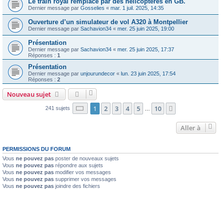
Le train royal remplacé par des hélicoptères en GB.
Dernier message par
Gosselies
«
mar. 1 juil. 2025, 14:35
Ouverture d’un simulateur de vol A320 à Montpellier
Dernier message par
Sachavion34
«
mer. 25 juin 2025, 19:00
Présentation
Dernier message par
Sachavion34
«
mer. 25 juin 2025, 17:37
Réponses :
1
Présentation
Dernier message par
unjourundecor
«
lun. 23 juin 2025, 17:54
Réponses :
2
Nouveau sujet
Page
1
sur
10
1
2
3
4
5
10
Suivante
241 sujets
…
Aller à
PERMISSIONS DU FORUM
Vous
ne pouvez pas
poster de nouveaux sujets
Vous
ne pouvez pas
répondre aux sujets
Vous
ne pouvez pas
modifier vos messages
Vous
ne pouvez pas
supprimer vos messages
Vous
ne pouvez pas
joindre des fichiers