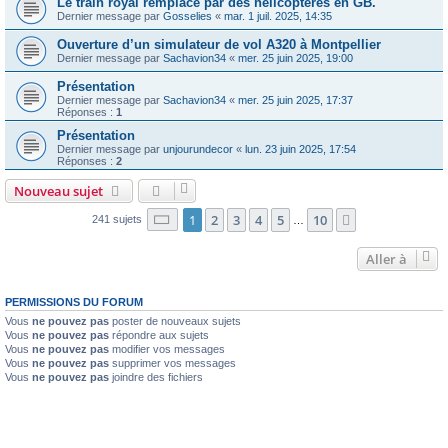
Le train royal remplacé par des hélicoptères en GB.
Dernier message par
Gosselies
«
mar. 1 juil. 2025, 14:35
Ouverture d’un simulateur de vol A320 à Montpellier
Dernier message par
Sachavion34
«
mer. 25 juin 2025, 19:00
Présentation
Dernier message par
Sachavion34
«
mer. 25 juin 2025, 17:37
Réponses :
1
Présentation
Dernier message par
unjourundecor
«
lun. 23 juin 2025, 17:54
Réponses :
2
Nouveau sujet
Page
1
sur
10
1
2
3
4
5
10
Suivante
241 sujets
…
Aller à
PERMISSIONS DU FORUM
Vous
ne pouvez pas
poster de nouveaux sujets
Vous
ne pouvez pas
répondre aux sujets
Vous
ne pouvez pas
modifier vos messages
Vous
ne pouvez pas
supprimer vos messages
Vous
ne pouvez pas
joindre des fichiers