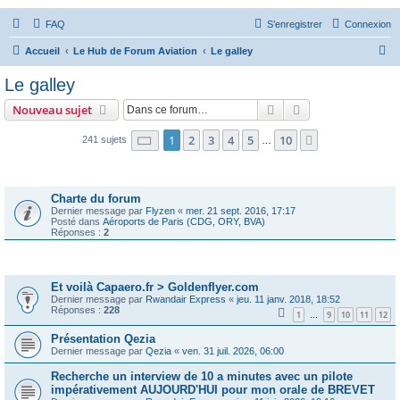
FAQ
S’enregistrer
Connexion
R
Accueil
Le Hub de Forum Aviation
Le galley
e
Le galley
c
Rechercher
Recherche avanc
Nouveau sujet
h
e
Page
1
sur
10
1
2
3
4
5
10
Suivante
241 sujets
…
r
Annonces
c
Charte du forum
h
Dernier message par
Flyzen
«
mer. 21 sept. 2016, 17:17
Posté dans
Aéroports de Paris (CDG, ORY, BVA)
e
Réponses :
2
r
Sujets
Et voilà Capaero.fr > Goldenflyer.com
Dernier message par
Rwandair Express
«
jeu. 11 janv. 2018, 18:52
Réponses :
228
1
9
10
11
12
…
Présentation Qezia
Dernier message par
Qezia
«
ven. 31 juil. 2026, 06:00
Recherche un interview de 10 a minutes avec un pilote
impérativement AUJOURD'HUI pour mon orale de BREVET