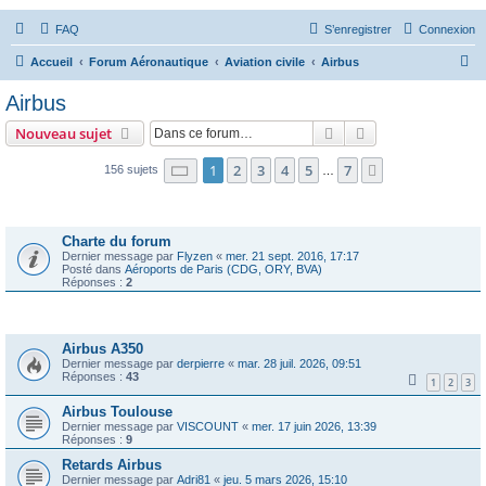
FAQ
S’enregistrer
Connexion
R
Accueil
Forum Aéronautique
Aviation civile
Airbus
e
Airbus
c
Rechercher
Recherche avanc
Nouveau sujet
h
e
Page
1
sur
7
1
2
3
4
5
7
Suivante
156 sujets
…
r
Annonces
c
Charte du forum
h
Dernier message par
Flyzen
«
mer. 21 sept. 2016, 17:17
Posté dans
Aéroports de Paris (CDG, ORY, BVA)
e
Réponses :
2
r
Sujets
Airbus A350
Dernier message par
derpierre
«
mar. 28 juil. 2026, 09:51
Réponses :
43
1
2
3
Airbus Toulouse
Dernier message par
VISCOUNT
«
mer. 17 juin 2026, 13:39
Réponses :
9
Retards Airbus
Dernier message par
Adri81
«
jeu. 5 mars 2026, 15:10