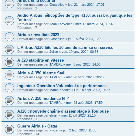
Airbus et la sécurité
Dernier message par
Gosselies
«
jeu. 21 mars 2024, 17:01
Réponses :
1
Audio Airbus hélicoptère de type H130: aussi bruyant que les
"autres"
Dernier message par
Jean Thevenet
«
mer. 13 mars 2024, 06:56
Réponses :
7
Airbus : résultats 2023
Dernier message par
Gosselies
«
jeu. 15 févr. 2024, 12:52
L’Airbus A330 fête les 30 ans de sa mise en service
Dernier message par
Julien
«
ven. 19 janv. 2024, 00:36
A 320 stabilité en vitesse
Dernier message par
TAMERL
«
mer. 8 nov. 2023, 14:06
Airbus A 350 Alarme Stall
Dernier message par
TAMERL
«
mar. 26 sept. 2023, 20:26
Ingenieur Operation Vol/ calcul de performance
Dernier message par
Mame Khadim
«
lun. 18 sept. 2023, 14:37
Airbus A 350 Incidence N° 4
Dernier message par
TAMERL
«
mer. 23 août 2023, 17:59
A320 : nouvelle chaîne d'assemblage à Toulouse
Dernier message par
elmer
«
mar. 11 juil. 2023, 21:15
Réponses :
1
Guerre Airbus - Qatar
Dernier message par
Flyzen
«
jeu. 2 févr. 2023, 11:05
Réponses :
13