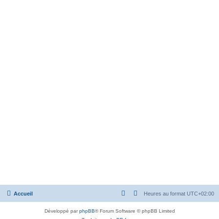
Accueil
Heures au format
UTC+02:00
Développé par
phpBB
® Forum Software © phpBB Limited