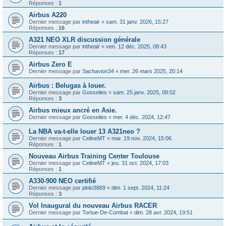
Réponses :
1
Airbus A220
Dernier message par
intheair
«
sam. 31 janv. 2026, 15:27
Réponses :
16
A321 NEO XLR discussion générale
Dernier message par
intheair
«
ven. 12 déc. 2025, 08:43
Réponses :
17
Airbus Zero E
Dernier message par
Sachavion34
«
mer. 26 mars 2025, 20:14
Airbus : Belugas à louer.
Dernier message par
Gosselies
«
sam. 25 janv. 2025, 08:02
Réponses :
3
Airbus mieux ancré en Asie.
Dernier message par
Gosselies
«
mer. 4 déc. 2024, 12:47
La NBA va-t-elle louer 13 A321neo ?
Dernier message par
CelineMT
«
mar. 19 nov. 2024, 15:06
Réponses :
1
Nouveau Airbus Training Center Toulouse
Dernier message par
CelineMT
«
jeu. 31 oct. 2024, 17:03
Réponses :
1
A330-900 NEO certifié
Dernier message par
ploki3869
«
dim. 1 sept. 2024, 11:24
Réponses :
3
Vol Inaugural du nouveau Airbus RACER
Dernier message par
Tortue-De-Combat
«
dim. 28 avr. 2024, 19:51