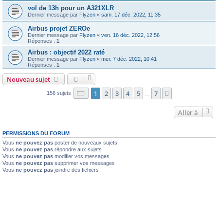
vol de 13h pour un A321XLR
Dernier message par
Flyzen
«
sam. 17 déc. 2022, 11:35
Airbus projet ZEROe
Dernier message par
Flyzen
«
ven. 16 déc. 2022, 12:56
Réponses :
1
Airbus : objectif 2022 raté
Dernier message par
Flyzen
«
mer. 7 déc. 2022, 10:41
Réponses :
1
Nouveau sujet
Page
1
sur
7
1
2
3
4
5
7
Suivante
156 sujets
…
Aller à
PERMISSIONS DU FORUM
Vous
ne pouvez pas
poster de nouveaux sujets
Vous
ne pouvez pas
répondre aux sujets
Vous
ne pouvez pas
modifier vos messages
Vous
ne pouvez pas
supprimer vos messages
Vous
ne pouvez pas
joindre des fichiers