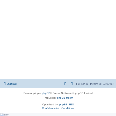
Accueil
Heures au format
UTC+02:00
Développé par
phpBB
® Forum Software © phpBB Limited
Traduit par
phpBB-fr.com
Optimized by:
phpBB SEO
Confidentialité
|
Conditions