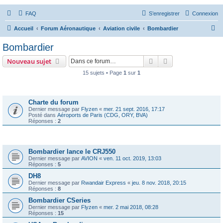
FAQ
S’enregistrer
Connexion
R
Accueil
Forum Aéronautique
Aviation civile
Bombardier
e
Bombardier
c
Rechercher
Recherche avanc
Nouveau sujet
h
15 sujets • Page
1
sur
1
e
Annonces
r
c
Charte du forum
Dernier message par
Flyzen
«
mer. 21 sept. 2016, 17:17
h
Posté dans
Aéroports de Paris (CDG, ORY, BVA)
Réponses :
2
e
r
Sujets
Bombardier lance le CRJ550
Dernier message par
AVION
«
ven. 11 oct. 2019, 13:03
Réponses :
5
DH8
Dernier message par
Rwandair Express
«
jeu. 8 nov. 2018, 20:15
Réponses :
8
Bombardier CSeries
Dernier message par
Flyzen
«
mer. 2 mai 2018, 08:28
Réponses :
15